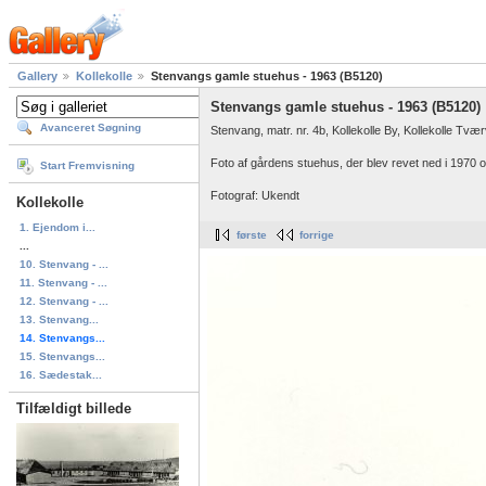
Gallery
Kollekolle
Stenvangs gamle stuehus - 1963 (B5120)
Stenvangs gamle stuehus - 1963 (B5120)
Avanceret Søgning
Stenvang, matr. nr. 4b, Kollekolle By, Kollekolle Tvær
Foto af gårdens stuehus, der blev revet ned i 1970 og 
Start Fremvisning
Fotograf: Ukendt
Kollekolle
1. Ejendom i...
første
forrige
...
10. Stenvang - ...
11. Stenvang - ...
12. Stenvang - ...
13. Stenvang...
14. Stenvangs...
15. Stenvangs...
16. Sædestak...
Tilfældigt billede