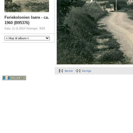
Feriekolonien Isøre - ca.
1960 (B95376)
Dato: 11-11-2010
Visninger: 3026
første
forrige