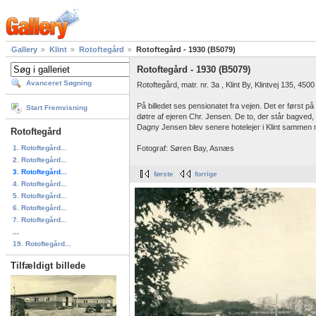
Gallery
Klint
Rotoftegård
Rotoftegård - 1930 (B5079)
Rotoftegård - 1930 (B5079)
Avanceret Søgning
Rotoftegård, matr. nr. 3a , Klint By, Klintvej 135, 45
På billedet ses pensionatet fra vejen. Det er førs
Start Fremvisning
døtre af ejeren Chr. Jensen. De to, der står bagved
Dagny Jensen blev senere hotelejer i Klint sammen
Rotoftegård
1. Rotoftegård...
Fotograf: Søren Bay, Asnæs
2. Rotoftegård...
3. Rotoftegård...
første
forrige
4. Rotoftegård...
5. Rotoftegård...
6. Rotoftegård...
7. Rotoftegård...
...
19. Rotoftegård...
Tilfældigt billede