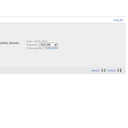
Log på
Dato: 10-01-2012
g Asta Jensen,
Størrelse:
Fuld størrelse:
2126x1324
næste
sidste