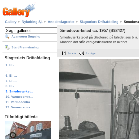
Gallery
Nykøbing Sj.
Andelsslagteriet
Slagteriets Driftafdeling
Smedevær
Smedeværksted ca. 1957 (B92427)
Avanceret Søgning
Smedeværkstedet på Slagteriet, på billedet ses bl.a
Manden der står ved gasflaskerne er ukendt.
Start Fremvisning
første
forrige
Slagteriets Driftafdeling
1. El - ...
...
6. El -...
7. El -...
8. El -...
9. Smedeværkst...
10. Varmecentra...
11. Varmecentra...
12. Varmecentra...
Tilfældigt billede