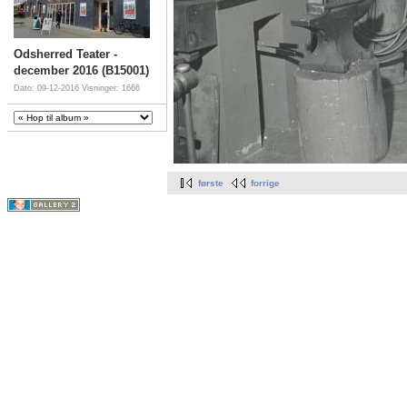
Odsherred Teater -
december 2016 (B15001)
Dato: 09-12-2016
Visninger: 1666
første
forrige