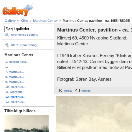
Gallery
Klint
Martinus Center
Martinus Center, pavillion - ca. 1955 (B5025)
Martinus Center, pavillion - ca.
Avanceret Søgning
Klintvej 69, 4500 Nykøbing Sjælland.
Martinus Center.
Start Fremvisning
Martinus Center
I 1946 køber Kosmos Ferieby "Klintsøg
opført i 1942-43. Centret bygger dem om
1. Hotelpensio...
...
Billedet er et postkort med motiv af Pavi
7. Martinus...
8. Martinus...
Fotograf: Søren Bay, Asnæs
9. Martinus...
10. Martinus...
første
forrige
11. Martinus...
12. Martinus...
13. Martinus...
Tilfældigt billede