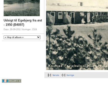
Udsigt til Egebjerg fra øst
- 1950 (B4097)
Dato: 26-09-2011
Visninger: 1524
første
forrige