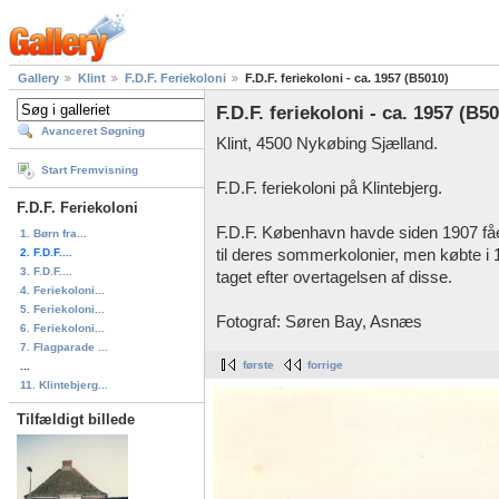
Gallery
Klint
F.D.F. Feriekoloni
F.D.F. feriekoloni - ca. 1957 (B5010)
F.D.F. feriekoloni - ca. 1957 (B5
Avanceret Søgning
Klint, 4500 Nykøbing Sjælland.
Start Fremvisning
F.D.F. feriekoloni på Klintebjerg.
F.D.F. Feriekoloni
F.D.F. København havde siden 1907 fået
1. Børn fra...
2. F.D.F....
til deres sommerkolonier, men købte i 
3. F.D.F....
taget efter overtagelsen af disse.
4. Feriekoloni...
5. Feriekoloni...
Fotograf: Søren Bay, Asnæs
6. Feriekoloni...
7. Flagparade ...
første
forrige
...
11. Klintebjerg...
Tilfældigt billede