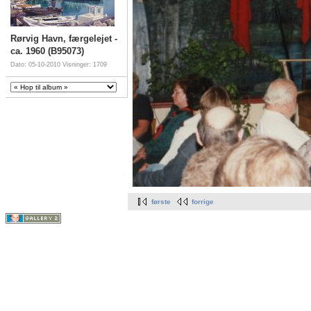
Rørvig Havn, færgelejet -
ca. 1960 (B95073)
Dato: 05-10-2010
Visninger: 1709
første
forrige