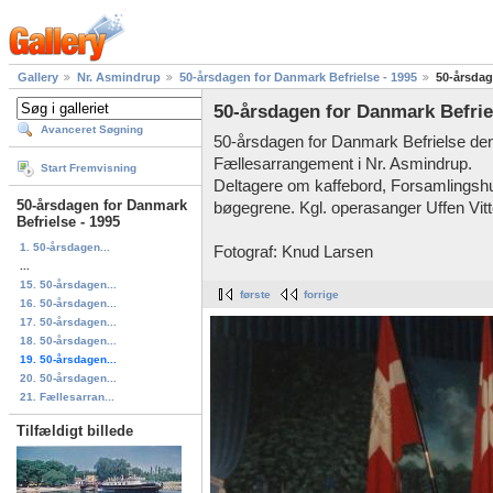
Gallery
Nr. Asmindrup
50-årsdagen for Danmark Befrielse - 1995
50-årsdag
50-årsdagen for Danmark Befriel
Avanceret Søgning
50-årsdagen for Danmark Befrielse den
Fællesarrangement i Nr. Asmindrup.
Start Fremvisning
Deltagere om kaffebord, Forsamlingsh
50-årsdagen for Danmark
bøgegrene. Kgl. operasanger Uffen Vit
Befrielse - 1995
1. 50-årsdagen...
Fotograf: Knud Larsen
...
15. 50-årsdagen...
første
forrige
16. 50-årsdagen...
17. 50-årsdagen...
18. 50-årsdagen...
19. 50-årsdagen...
20. 50-årsdagen...
21. Fællesarran...
Tilfældigt billede