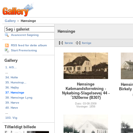
Gallery
Hønsinge
Hønsinge
Avanceret Søgning
første
forrige
RSS feed for dette album
Start Fremvisning
Gallery
1. A/S...
...
34. Holte
35. Hunstrup...
Hønsinge
Hønsi
36. Højby
Købmandsforretning -
Birkely
37. Hønsinge
Nykøbing-Slagelsevej 44 -
´1920erne (B307)
38. Hønsinge Lyng
39. Hørve
Dato: 03-08-2009
Visninger: 1856
40. Høve
...
103. Vig
Tilfældigt billede