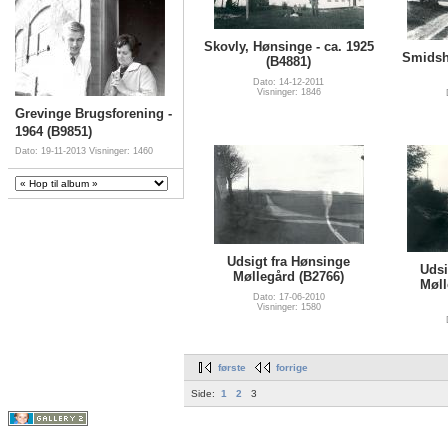
Skovly, Hønsinge - ca. 1925
Smidsh
(B4881)
Dato: 14-12-2011
Visninger: 1846
Grevinge Brugsforening -
1964 (B9851)
Dato: 19-11-2013
Visninger: 1460
Udsigt fra Hønsinge
Udsi
Møllegård (B2766)
Møll
Dato: 17-06-2010
Visninger: 1580
første
forrige
Side:
1
2
3