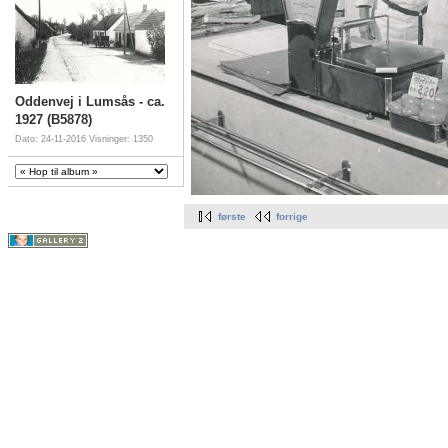
Oddenvej i Lumsås - ca.
1927 (B5878)
Dato: 24-11-2016
Visninger: 1350
første
forrige