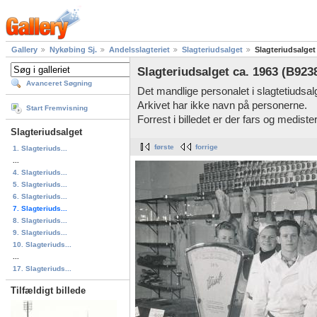
Gallery
Nykøbing Sj.
Andelsslagteriet
Slagteriudsalget
Slagteriudsalget
Slagteriudsalget ca. 1963 (B923
Avanceret Søgning
Det mandlige personalet i slagtetiudsalg
Arkivet har ikke navn på personerne.
Start Fremvisning
Forrest i billedet er der fars og medister
Slagteriudsalget
første
forrige
1. Slagteriuds...
...
4. Slagteriuds...
5. Slagteriuds...
6. Slagteriuds...
7. Slagteriuds...
8. Slagteriuds...
9. Slagteriuds...
10. Slagteriuds...
...
17. Slagteriuds...
Tilfældigt billede