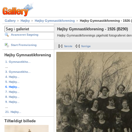
Gallery
Højby
Højby Gymnastikforening
Højby Gymnastikforening - 1926 
Højby Gymnastikforening - 1926 (B290)
Avanceret Søgning
Højby Gymnastikforenings pigehold fotograferet den
Start Fremvisning
første
forrige
Højby Gymnastikforening
1. Gymnastikho...
...
3. Gymnastikho...
4. Højby...
5. Højby...
6. Højby...
7. Højby...
8. Højby...
9. Højby...
...
21. Højby...
Tilfældigt billede