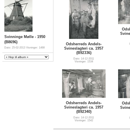
Odsh
Svine
Svinninge Mølle - 1950
(B8696)
Odsherreds Andels-
Svineslagteri ca. 1957
Dato: 25-02-2013
Visninger: 1468
(B92336)
Dato: 14-12-2011
Visninger: 1534
Odsherreds Andels-
Odsh
Svineslagteri ca. 1957
Svine
(B92340)
Dato: 14-12-2011
Visninger: 1542