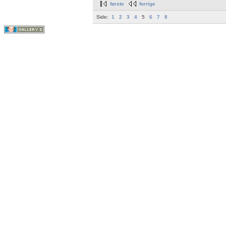
første
forrige
Side:
1
2
3
4
5
6
7
8