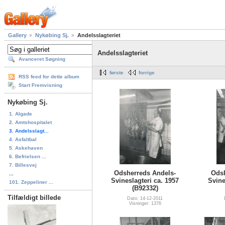
Gallery
Nykøbing Sj.
Andelsslagteriet
Andelsslagteriet
Avanceret Søgning
første
forrige
RSS feed for dette album
Start Fremvisning
Nykøbing Sj.
1. Algade
2. Amtshospitalet
3. Andelsslagt...
4. Asfaltbal
5. Askehaven
6. Befrielsen ...
7. Billesvej
Odsherreds Andels-
Odsh
...
Svineslagteri ca. 1957
Svine
101. Zeppeliner ...
(B92332)
Tilfældigt billede
Dato: 14-12-2011
Visninger: 1376