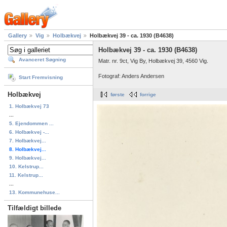
Gallery
Vig
Holbækvej
Holbækvej 39 - ca. 1930 (B4638)
Holbækvej 39 - ca. 1930 (B4638)
Avanceret Søgning
Matr. nr. 9ct, Vig By, Holbækvej 39, 4560 Vig.
Fotograf: Anders Andersen
Start Fremvisning
Holbækvej
første
forrige
1. Holbækvej 73
...
5. Ejendommen ...
6. Holbækvej -...
7. Holbækvej...
8. Holbækvej...
9. Holbækvej...
10. Kelstrup...
11. Kelstrup...
...
13. Kommunehuse...
Tilfældigt billede