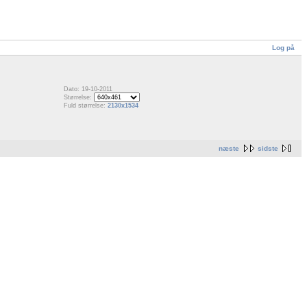
Log på
Dato: 19-10-2011
Størrelse:
Fuld størrelse:
2130x1534
næste
sidste