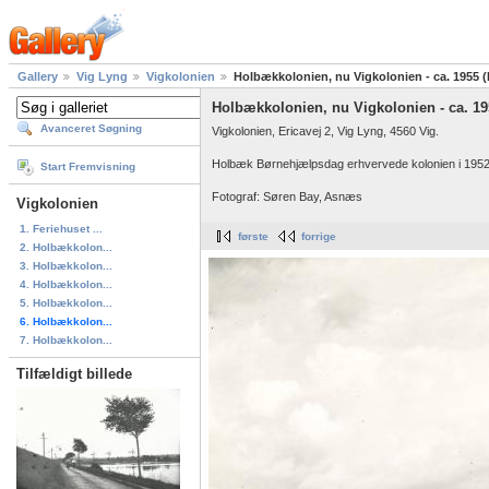
Gallery
Vig Lyng
Vigkolonien
Holbækkolonien, nu Vigkolonien - ca. 1955 
Holbækkolonien, nu Vigkolonien - ca. 19
Avanceret Søgning
Vigkolonien, Ericavej 2, Vig Lyng, 4560 Vig.
Holbæk Børnehjælpsdag erhvervede kolonien i 1952
Start Fremvisning
Fotograf: Søren Bay, Asnæs
Vigkolonien
1. Feriehuset ...
første
forrige
2. Holbækkolon...
3. Holbækkolon...
4. Holbækkolon...
5. Holbækkolon...
6. Holbækkolon...
7. Holbækkolon...
Tilfældigt billede