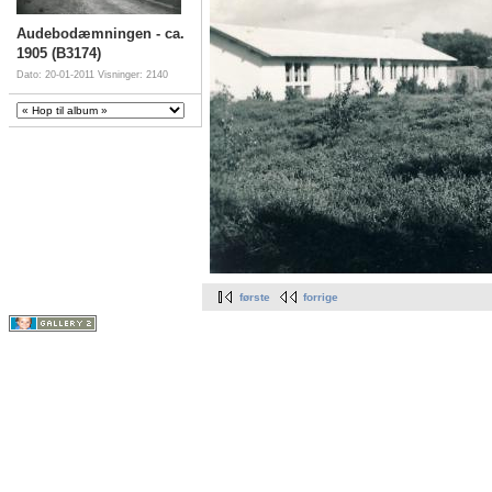
Audebodæmningen - ca.
1905 (B3174)
Dato: 20-01-2011
Visninger: 2140
første
forrige