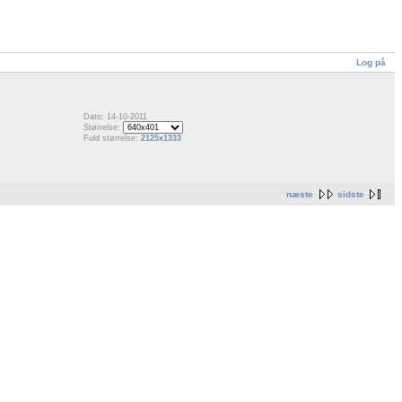
Log på
Dato: 14-10-2011
Størrelse:
Fuld størrelse:
2125x1333
næste
sidste