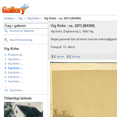
Gallery
Vig
Vig Kirke
Vig Kirke - ca. 1873 (B4300)
Vig Kirke - ca. 1873 (B4300)
Avanceret Søgning
Vig Kirke, Enghavevej 1, 4560 Vig.
Meget gammelt foto af kirken med de omkringliggende
Start Fremvisning
Fotograf: Th. Bloch
Vig Kirke
1. Postkort af...
første
forrige
2. Vig Kirke -...
3. Vig Kirke -...
4. Vig Kirke -...
5. Vig Kirke -...
6. Vig Kirke -...
7. Vig Kirke -...
...
23. Vig Kirkes ...
Tilfældigt billede