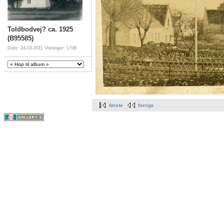
Toldbodvej? ca. 1925
(B95585)
Dato: 24-03-2011
Visninger: 1708
første
forrige