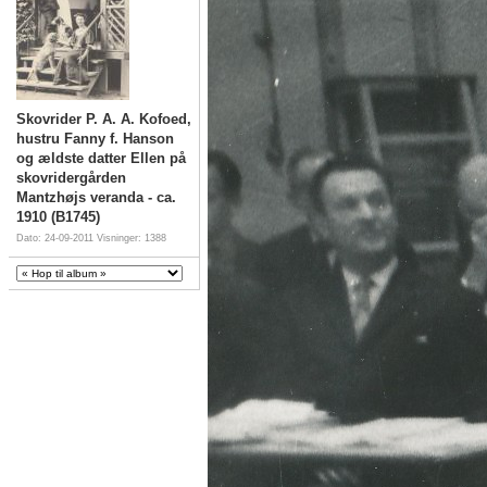
Skovrider P. A. A. Kofoed,
hustru Fanny f. Hanson
og ældste datter Ellen på
skovridergården
Mantzhøjs veranda - ca.
1910 (B1745)
Dato: 24-09-2011
Visninger: 1388