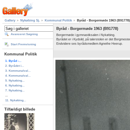
Gallery
Nykøbing Sj.
Kommunal Politik
Byråd - Borgermøde 1963 (B91778)
Byråd - Borgermøde 1963 (B91778)
Avanceret Søgning
Borgermøde i gymnastiksalen i Nykøbing.
Byrådet er i Kydsild, på talerstolen er det Borgmes
Endvidere ses byrådsmedlem Agnethe Heerup.
Start Fremvisning
Kommunal Politik
1. Byråd -...
2. Byrådet i...
3. Kommunalval...
4. Kommunalval...
5. Nykøbing...
6. Nykøbing...
7. Nykøbing...
...
11. Nykøbing...
Tilfældigt billede