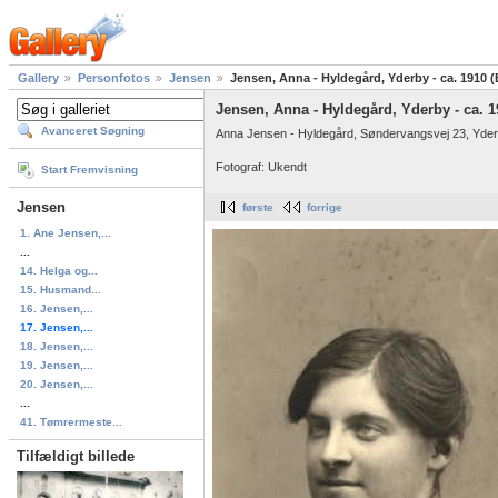
Gallery
Personfotos
Jensen
Jensen, Anna - Hyldegård, Yderby - ca. 1910 
Jensen, Anna - Hyldegård, Yderby - ca. 1
Avanceret Søgning
Anna Jensen - Hyldegård, Søndervangsvej 23, Yder
Fotograf: Ukendt
Start Fremvisning
Jensen
første
forrige
1. Ane Jensen,...
...
14. Helga og...
15. Husmand...
16. Jensen,...
17. Jensen,...
18. Jensen,...
19. Jensen,...
20. Jensen,...
...
41. Tømrermeste...
Tilfældigt billede