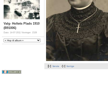
Valg- Holtets Plads 1910
(B91006)
Dato: 14-07-2011
Visninger: 1528
første
forrige