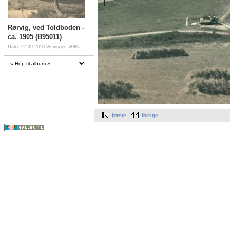
Rørvig, ved Toldboden -
ca. 1905 (B95011)
Dato: 27-09-2010
Visninger: 2085
første
forrige