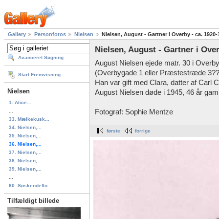
Gallery
Personfotos
Nielsen
Nielsen, August - Gartner i Overby - ca. 1920
Nielsen, August - Gartner i Over
Avanceret Søgning
August Nielsen ejede matr. 30 i Overb
(Overbygade 1 eller Præstestræde 3??
Start Fremvisning
Han var gift med Clara, datter af Carl 
Nielsen
August Nielsen døde i 1945, 46 år gam
1. Alice...
...
Fotograf: Sophie Mentze
33. Mælkekusk...
34. Nielsen,...
første
forrige
35. Nielsen,...
36. Nielsen,...
37. Nielsen,...
38. Nielsen,...
39. Nielsen,...
...
60. Søskendeflo...
Tilfældigt billede