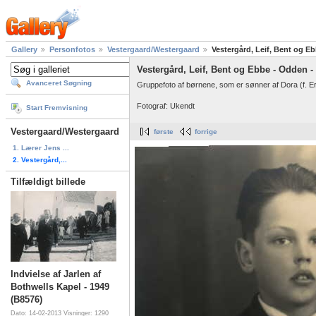
Gallery
Personfotos
Vestergaard/Westergaard
Vestergård, Leif, Bent og E
Vestergård, Leif, Bent og Ebbe - Odden -
Avanceret Søgning
Gruppefoto af børnene, som er sønner af Dora (f. E
Fotograf: Ukendt
Start Fremvisning
Vestergaard/Westergaard
første
forrige
1. Lærer Jens ...
2. Vestergård,...
Tilfældigt billede
Indvielse af Jarlen af
Bothwells Kapel - 1949
(B8576)
Dato: 14-02-2013
Visninger: 1290