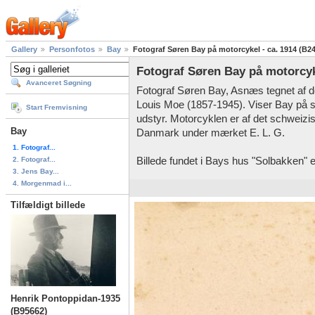
Gallery
Personfotos
Bay
Fotograf Søren Bay på motorcykel - ca. 1914 (B2
Fotograf Søren Bay på motorcyk
Avanceret Søgning
Fotograf Søren Bay, Asnæs tegnet af den
Louis Moe (1857-1945). Viser Bay på s
Start Fremvisning
udstyr. Motorcyklen er af det schwei
Bay
Danmark under mærket E. L. G.
1. Fotograf...
2. Fotograf...
Billede fundet i Bays hus "Solbakken" 
3. Jens Bay...
4. Morgenmad i...
Tilfældigt billede
Henrik Pontoppidan-1935
(B95662)