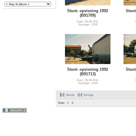
Stunt- opvisning 1992
Stunt
(B91709)
Dato: 28-09-2011
Visninger: 1526
Stunt- opvisning 1992
Stunt
(B91713)
Dato: 28-09-2011
Visninger: 1436
første
forrige
Side:
1
2