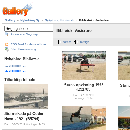
Gallery
Nykøbing Sj.
Nykøbing Bibliotek
Bibliotek- Vesterbro
Bibliotek- Vesterbro
Avanceret Søgning
første
forrige
RSS feed for dette album
Start Fremvisning
Nykøbing Bibliotek
1. Bibliotek- ...
2. Bibliotek- ...
Tilfældigt billede
Stunt- opvisning 1992
Stunt
(B91705)
Dato: 27-09-2011
Visninger: 1552
Stormskade på Odden
Havn - 1921 (B5794)
Dato: 06-03-2012
Visninger: 1435