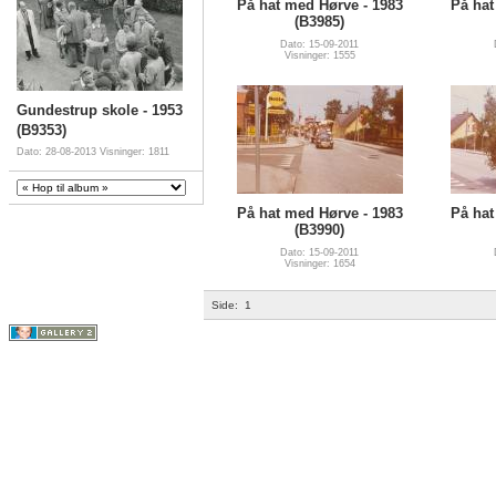
På hat med Hørve - 1983
På hat
(B3985)
Dato: 15-09-2011
Visninger: 1555
Gundestrup skole - 1953
(B9353)
Dato: 28-08-2013
Visninger: 1811
På hat med Hørve - 1983
På hat
(B3990)
Dato: 15-09-2011
Visninger: 1654
Side:
1