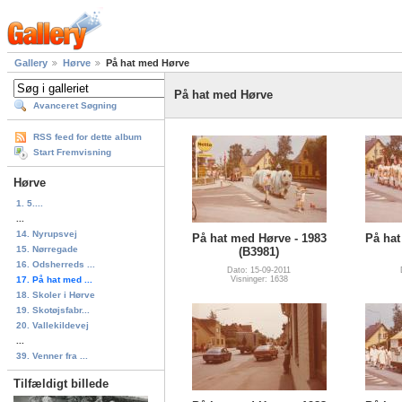
Gallery
Hørve
På hat med Hørve
På hat med Hørve
Avanceret Søgning
RSS feed for dette album
Start Fremvisning
Hørve
1. 5....
...
14. Nyrupsvej
På hat med Hørve - 1983
På hat
15. Nørregade
(B3981)
16. Odsherreds ...
Dato: 15-09-2011
17. På hat med ...
Visninger: 1638
18. Skoler i Hørve
19. Skotøjsfabr...
20. Vallekildevej
...
39. Venner fra ...
Tilfældigt billede