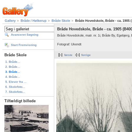
Gallery
Bråde / Hølkerup
Bråde Skole
Bråde Hovedskole, Bråde - ca. 1905 
Bråde Hovedskole, Bråde - ca. 1905 (B40
Avanceret Søgning
Bråde Hovedskole, matr. nr. 1i, Bråde By, Egebjerg,
Fotograf: Ukendt
Start Fremvisning
Bråde Skole
første
forrige
1. Bråde...
2. Bråde...
3. Bråde...
4. Bråde...
5. Elever fra ...
6. Skolefoto...
7. Skolefoto...
Tilfældigt billede