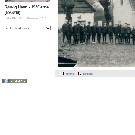
Rørvig Havn - 1930'erne
(B95048)
Dato: 01-10-2010
Visninger: 1412
første
forrige