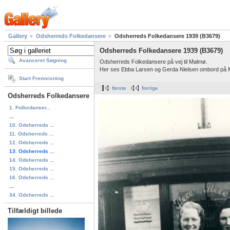
Gallery
Odsherreds Folkedansere
Odsherreds Folkedansere 1939 (B3679)
Odsherreds Folkedansere 1939 (B3679)
Avanceret Søgning
Odsherreds Folkedansere på vej til Malmø.
Her ses Ebba Larsen og Gerda Nielsen ombord på
Start Fremvisning
første
forrige
Odsherreds Folkedansere
1. Folkedanser...
...
10. Odsherreds ...
11. Odsherreds ...
12. Odsherreds ...
13. Odsherreds ...
14. Odsherreds ...
15. Odsherreds ...
16. Odsherreds ...
...
34. Odsherreds ...
Tilfældigt billede