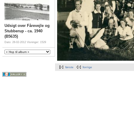
Udsigt over Fårevejle og
Stubberup - ca. 1940
(B5635)
Dato: 28-02-2012
Visninger: 1529
første
forrige