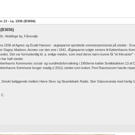
n 13 - ca. 1936 (B3656)
 (B3656)
6h, Veddinge by, Fårevejle.
 fra 1936 af Agnes og Evald Hansen - ægteparret oprettede sommerpensionat på stedet - Ev
 hvor Dagny Madsen, Asnæs var den ene i 1941. Ægteparret solgte senere til Københavns K
de). Det var formodentlig bl. a. enlige mødre, som med deres børn kunne få "et frikvarter" - fe
har haft stedet.
benhavns Kommunes social- og sundhedsforvaltning i 1950erne købte Svellebakken 13 af 
Københavns Kommune bruger stadig (i 2011) stedet som koloni. Povl Rasmussen havde repar
". Smukt beliggende mellem Høve Skov og Skamlebæk Radio. Stor Glasveranda med herlig Ud
. C.