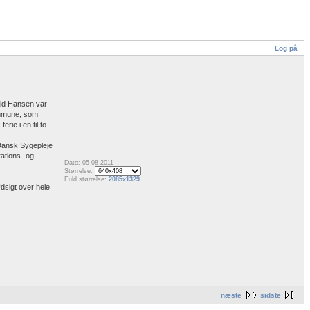
Log på
ald Hansen var
ommune, som
rie i en til to
Dansk Sygepleje
ations- og
Dato: 05-08-2011
Størrelse:
Fuld størrelse:
2085x1329
sigt over hele
næste
sidste