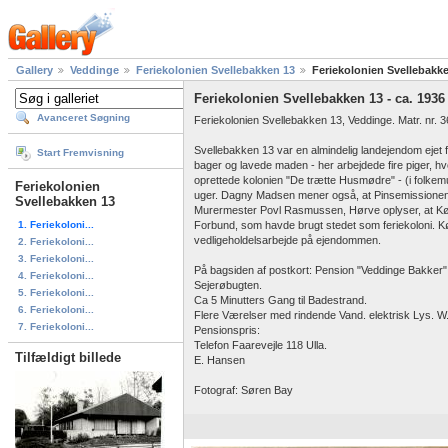
Gallery
Veddinge
Feriekolonien Svellebakken 13
Feriekolonien Svellebakke
Feriekolonien Svellebakken 13 - ca. 1936
Avanceret Søgning
Feriekolonien Svellebakken 13, Veddinge. Matr. nr. 3
Svellebakken 13 var en almindelig landejendom ejet
Start Fremvisning
bager og lavede maden - her arbejdede fire piger,
oprettede kolonien "De trætte Husmødre" - (i folkemun
Feriekolonien
uger. Dagny Madsen mener også, at Pinsemissionen 
Svellebakken 13
Murermester Povl Rasmussen, Hørve oplyser, at Kø
1. Feriekoloni...
Forbund, som havde brugt stedet som feriekoloni. 
vedligeholdelsarbejde på ejendommen.
2. Feriekoloni...
3. Feriekoloni...
På bagsiden af postkort: Pension "Veddinge Bakker
4. Feriekoloni...
Sejerøbugten.
5. Feriekoloni...
Ca 5 Minutters Gang til Badestrand.
6. Feriekoloni...
Flere Værelser med rindende Vand. elektrisk Lys. W
7. Feriekoloni...
Pensionspris:
Telefon Faarevejle 118 Ulla.
Tilfældigt billede
E. Hansen
Fotograf: Søren Bay