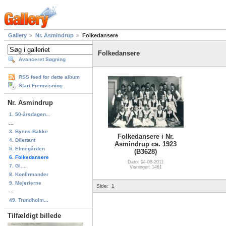
Gallery
Nr. Asmindrup
Folkedansere
Folkedansere
Avanceret Søgning
RSS feed for dette album
Start Fremvisning
Nr. Asmindrup
1. 50-årsdagen...
...
3. Byens Bakke
Folkedansere i Nr.
4. Dilettant
Asmindrup ca. 1923
5. Elmegården
(B3628)
6. Folkedansere
Dato: 04-08-2011
7. Gl....
Visninger: 1461
8. Konfirmander
9. Mejerierne
Side:
1
...
49. Trundholm...
Tilfældigt billede