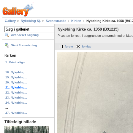
Gallery
Nykøbing Sj.
Svanestræde
Kirken
Nykøbing Kirke ca. 1958 (B91
Nykøbing Kirke ca. 1958 (B91215)
Avanceret Søgning
Præsten forrest, i baggrunden to mænd med et klæde
Start Fremvisning
første
forrige
Kirken
1. Kristusfigu...
...
18. Nykøbing...
19. Nykøbing...
20. Nykøbing...
21. Nykøbing...
22. Nykøbing...
23. Nykøbing...
24. Nykøbing...
...
27. Nykøbing...
Tilfældigt billede