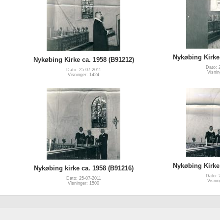
Nykøbing Kirke 
Nykøbing Kirke ca. 1958 (B91212)
Dato: 
Dato: 25-07-2011
Visnin
Visninger: 1424
Nykøbing Kirke 
Nykøbing kirke ca. 1958 (B91216)
Dato: 
Dato: 25-07-2011
Visnin
Visninger: 1500