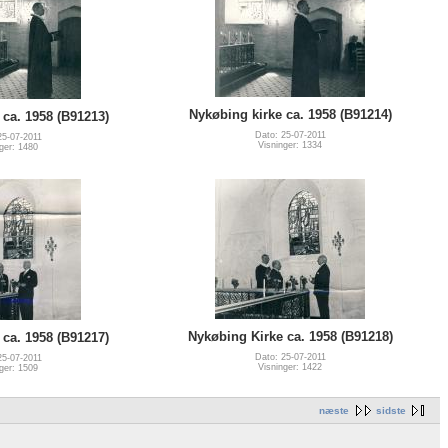
Nykøbing kirke ca. 1958 (B91214)
ca. 1958 (B91213)
Dato: 25-07-2011
25-07-2011
Visninger: 1334
ger: 1480
Nykøbing Kirke ca. 1958 (B91218)
ca. 1958 (B91217)
Dato: 25-07-2011
25-07-2011
Visninger: 1422
ger: 1509
næste
sidste