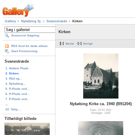
Gallery
Nykøbing Sj.
Svanestræde
Kirken
Kirken
Avanceret Søgning
første
forrige
RSS feed for dette album
Start Fremvisning
Svanestræde
1. Holtets Plads
2. Kirken
3. Råd og...
4. Nykøbing...
5. P-Plads ved...
6. P-Plads ved...
7. P-Plads ved...
Nykøbing Kirke ca. 1940 (B91204)
...
22. Valg-...
Dato: 22-07-2011
Visninger: 1445
Tilfældigt billede