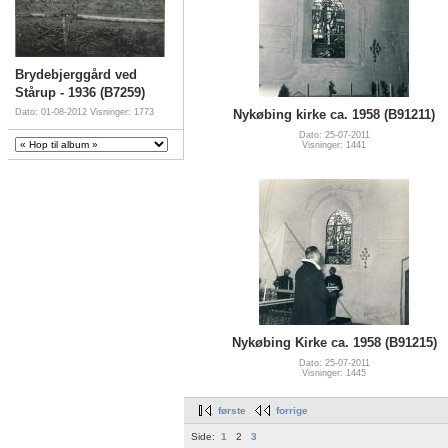
Brydebjerggård ved
Stårup - 1936 (B7259)
Nykøbing kirke ca. 1958 (B91211)
Dato: 01-08-2012
Visninger: 1773
Dato: 25-07-2011
Visninger: 1441
Nykøbing Kirke ca. 1958 (B91215)
Dato: 25-07-2011
Visninger: 1445
første
forrige
Side:
1
2
3