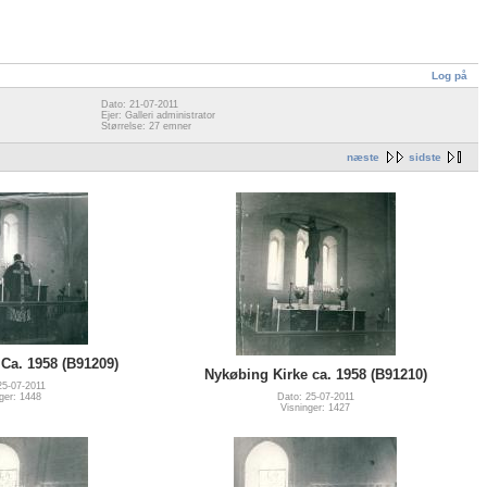
Log på
Dato: 21-07-2011
Ejer: Galleri administrator
Størrelse: 27 emner
næste
sidste
Ca. 1958 (B91209)
Nykøbing Kirke ca. 1958 (B91210)
25-07-2011
ger: 1448
Dato: 25-07-2011
Visninger: 1427