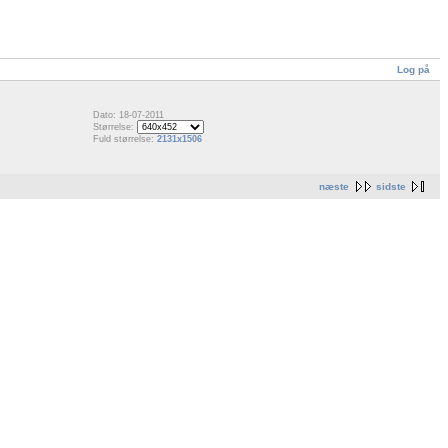
Log på
Dato: 18-07-2011
Størrelse:
Fuld størrelse:
2131x1506
næste
sidste