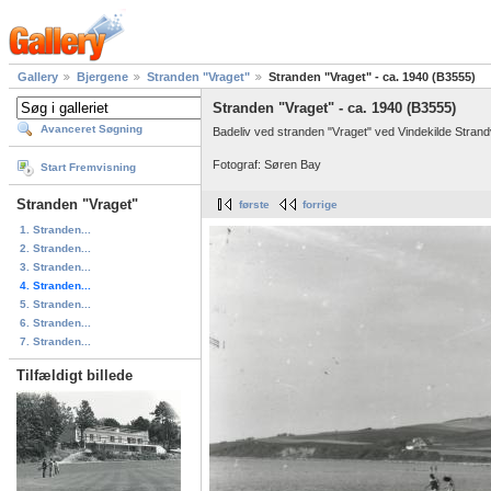
Gallery
Bjergene
Stranden "Vraget"
Stranden "Vraget" - ca. 1940 (B3555)
Stranden "Vraget" - ca. 1940 (B3555)
Avanceret Søgning
Badeliv ved stranden "Vraget" ved Vindekilde Stran
Fotograf: Søren Bay
Start Fremvisning
Stranden "Vraget"
første
forrige
1. Stranden...
2. Stranden...
3. Stranden...
4. Stranden...
5. Stranden...
6. Stranden...
7. Stranden...
Tilfældigt billede