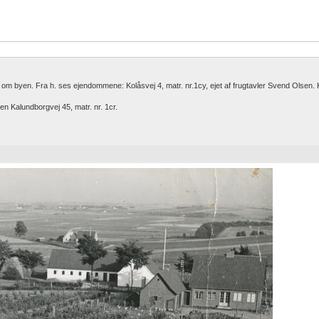
n om byen. Fra h. ses ejendommene: Kolåsvej 4, matr. nr.1cy, ejet af frugtavler Svend Olsen. 
n Kalundborgvej 45, matr. nr. 1cr.