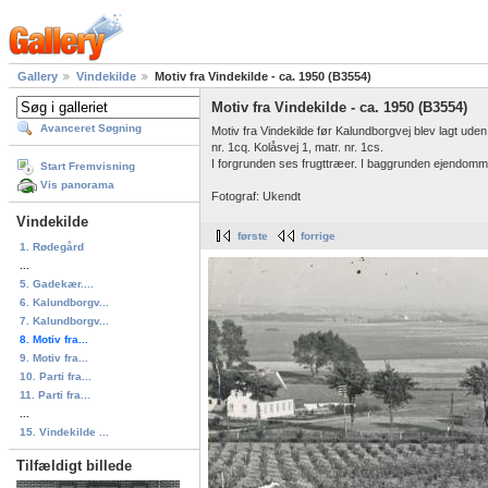
Gallery
Vindekilde
Motiv fra Vindekilde - ca. 1950 (B3554)
Motiv fra Vindekilde - ca. 1950 (B3554)
Avanceret Søgning
Motiv fra Vindekilde før Kalundborgvej blev lagt ude
nr. 1cq. Kolåsvej 1, matr. nr. 1cs.
I forgrunden ses frugttræer. I baggrunden ejendomme
Start Fremvisning
Vis panorama
Fotograf: Ukendt
Vindekilde
første
forrige
1. Rødegård
...
5. Gadekær....
6. Kalundborgv...
7. Kalundborgv...
8. Motiv fra...
9. Motiv fra...
10. Parti fra...
11. Parti fra...
...
15. Vindekilde ...
Tilfældigt billede