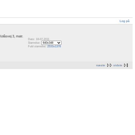
Log på
Kolåsvej 3, matr.
Dato: 18-07-2011
Størrelse:
Fuld størrelse:
2533x1378
næste
sidste