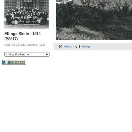
Ellinge Skole - 1914
(B8817)
Dato: 08-04-2013
Visninger: 1527
første
forrige