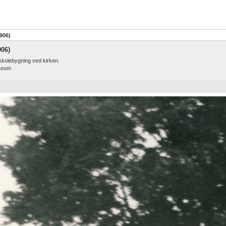
906)
06)
kolebygning ved kirken.
useum