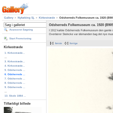
Gallery
Nykøbing Sj.
Kirkestræde
Odsherreds Folkemuseum ca. 1920 (B90
Odsherreds Folkemuseum ca. 1920 (B909
Avanceret Søgning
I 1912 købte Odsherreds Folkemuseum den gamle s
Overlærer Steincke var idemanden bag det nye m
Start Fremvisning
første
forrige
Kirkestræde
1. Kirkestræde...
...
3. Kirkestræde...
4. Kirkestræde...
5. Odsherreds ...
6. Odsherreds ...
7. Odsherreds ...
8. Odsherreds ...
9. Odsherreds ...
...
13. Skole 1884 ...
Tilfældigt billede