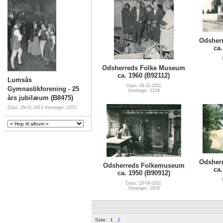
Odsher
ca.
Odsherreds Folke Museum
ca. 1960 (B92112)
Lumsås
Dato: 09-11-2011
Gymnastikforening - 25
Visninger: 1318
års jubilæum (B8475)
Dato: 29-01-2013
Visninger: 1572
Odsher
Odsherreds Folkemuseum
ca.
ca. 1950 (B90912)
Dato: 28-06-2011
Visninger: 1628
Side:
1
2