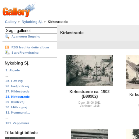
Gallery
Nykøbing Sj.
Kirkestræde
Kirkestræde
Avanceret Søgning
RSS feed for dette album
Start Fremvisning
Nykøbing Sj.
1. Algade
...
25. Hov vig
26. Isefjordsvej
Kirkestræde ca. 1902
27. Kildestræde
Kirk
(B90902)
28. Kirkestræde
29. Klintevej
Dato: 28-06-2011
Visninger: 1618
30. klitborgvej
31. Kommunal...
...
101. Zeppeliner ...
Tilfældigt billede