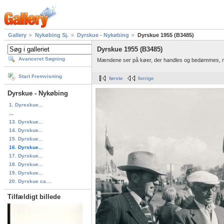
Gallery
Nykøbing Sj.
Dyrskue - Nykøbing
Dyrskue 1955 (B3485)
Dyrskue 1955 (B3485)
Avanceret Søgning
Mændene ser på køer, der handles og bedømmes, ma
Start Fremvisning
første
forrige
Dyrskue - Nykøbing
1. Dyreskue...
...
13. Dyrskue...
14. Dyrskue...
15. Dyrskue...
16. Dyrskue...
17. Dyrskue...
18. Dyrskue...
19. Dyrskue...
20. Dyrskue ca....
Tilfældigt billede