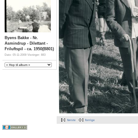
Byens Bakke - Nr.
Asmindrup - Dilettant -
Friluftspil - ca. 1950(B801)
Dato: 05-11-2009
Visninger: 883
første
forrige