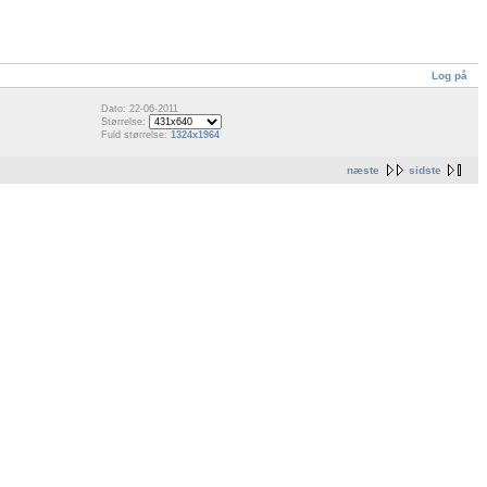
Log på
Dato: 22-06-2011
Størrelse:
Fuld størrelse:
1324x1964
næste
sidste