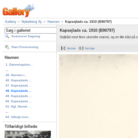
Gallery
Nykøbing Sj.
Havnen
Kapsejlads ca. 1910 (B90797)
Kapsejlads ca. 1910 (B90797)
Avanceret Søgning
Sejlbåd med flere ukendte mænd, og en lille båd på 
Start Fremvisning
første
forrige
Havnen
1. Dæmningsbru...
...
45. Havnen i...
46. Kapsejlads ...
47. Kapsejlads ...
48. Kapsejlads ...
49. Kapsejlads ...
50. Kapsejlads ...
51. Kgl. Dansk ...
...
62. Udsigt over...
Tilfældigt billede