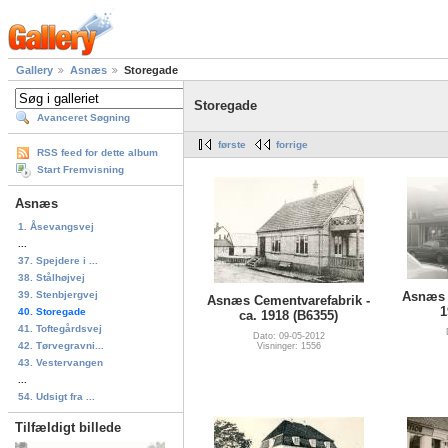
Gallery
Asnæs
Storegade
Storegade
Avanceret Søgning
første
forrige
RSS feed for dette album
Start Fremvisning
Asnæs
1. Åsevangsvej
...
37. Spejdere i ...
38. Stålhøjvej
39. Stenbjergvej
Asnæs 
Asnæs Cementvarefabrik -
1
40. Storegade
ca. 1918 (B6355)
41. Toftegårdsvej
Dato: 09-05-2012
42. Tørvegravni...
Visninger: 1556
43. Vestervangen
...
54. Udsigt fra ...
Tilfældigt billede