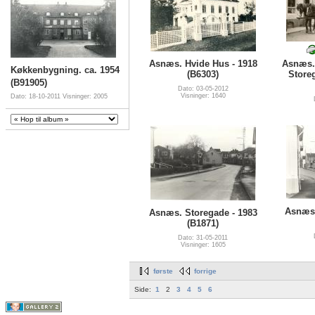
Asnæs. Hvide Hus - 1918
Asnæs.
Køkkenbygning. ca. 1954
(B6303)
Storeg
(B91905)
Dato: 03-05-2012
Visninger: 1640
Dato: 18-10-2011
Visninger: 2005
Asnæs.
Asnæs. Storegade - 1983
(B1871)
Dato: 31-05-2011
Visninger: 1605
første
forrige
Side:
1
2
3
4
5
6