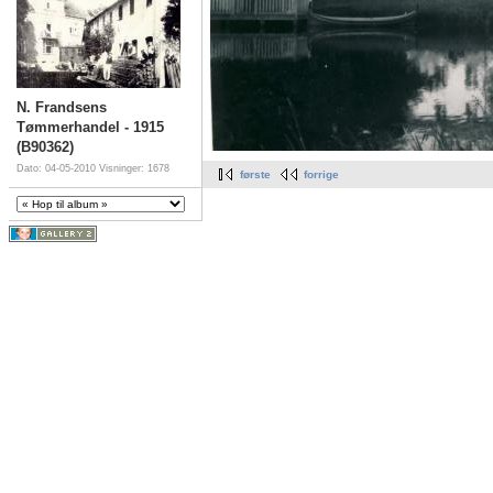
N. Frandsens
Tømmerhandel - 1915
(B90362)
Dato: 04-05-2010
Visninger: 1678
første
forrige