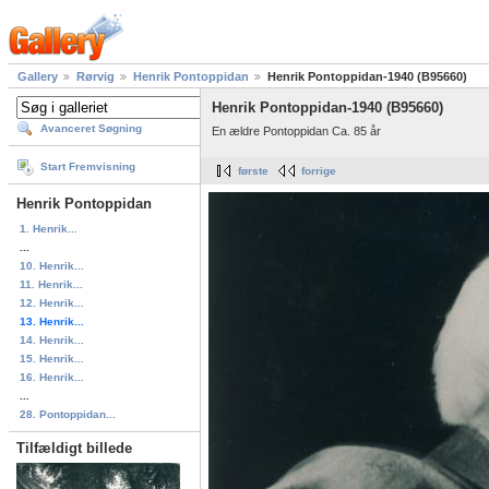
Gallery
Rørvig
Henrik Pontoppidan
Henrik Pontoppidan-1940 (B95660)
Henrik Pontoppidan-1940 (B95660)
Avanceret Søgning
En ældre Pontoppidan Ca. 85 år
Start Fremvisning
første
forrige
Henrik Pontoppidan
1. Henrik...
...
10. Henrik...
11. Henrik...
12. Henrik...
13. Henrik...
14. Henrik...
15. Henrik...
16. Henrik...
...
28. Pontoppidan...
Tilfældigt billede