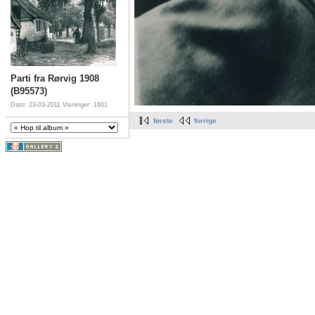
Parti fra Rørvig 1908
(B95573)
Dato: 23-03-2011
Visninger: 1601
første
forrige