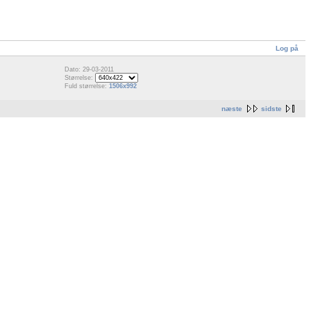
Log på
Dato: 29-03-2011
Størrelse:
Fuld størrelse:
1506x992
næste
sidste