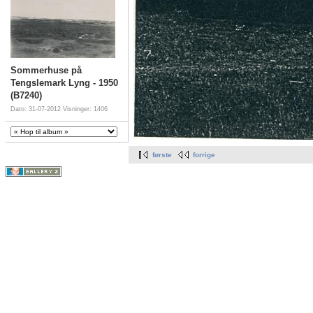
Sommerhuse på
Tengslemark Lyng - 1950
(B7240)
Dato: 31-07-2012
Visninger: 1406
første
forrige