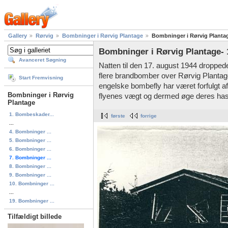
Gallery
Rørvig
Bombninger i Rørvig Plantage
Bombninger i Rørvig Planta
Bombninger i Rørvig Plantage- 
Avanceret Søgning
Natten til den 17. august 1944 dropp
flere brandbomber over Rørvig Plantage
Start Fremvisning
engelske bombefly har været forfulgt af t
Bombninger i Rørvig
flyenes vægt og dermed øge deres hast
Plantage
1. Bombeskader...
første
forrige
...
4. Bombninger ...
5. Bombninger ...
6. Bombninger ...
7. Bombninger ...
8. Bombninger ...
9. Bombninger ...
10. Bombninger ...
...
19. Bombninger ...
Tilfældigt billede