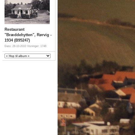
Restaurant
"Bræddehytten", Rørvig -
1934 (B95247)
Dato: 28-10-2010
Visninger: 1748