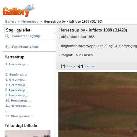
Gallery
Herrestrup
Herrestrup by - luftfoto 1988 (B1420)
Herrestrup by - luftfoto 1988 (B1420)
Avanceret Søgning
Luftfoto december 1988
I forgrunden hovedvejen Rute 21 og CC Camping og 
Start Fremvisning
Fotograf: Knud Larsen
Herrestrup
1. Herrestrup ...
første
forrige
...
5. Søndergård
6. Grevinge...
7. Herrestrup ...
8. Herrestrup ...
9. Herrestrup ...
10. Herrestrup ...
11. Herrestrup ...
...
21. Stendyssen ...
Tilfældigt billede