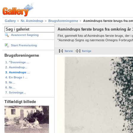
Gallery
Nr. Asmindrup
Brugsforeningerne
Asmindrups første brugs fra om
Asmindrups første brugs fra omkring år 
Avanceret Søgning
Flot, gammelt foto af Asmindrups første brugs, der
"Asmindrup Sogns og nærmeste Omegns Forbrugsfor
Start Fremvisning
første
forrige
Brugsforeningerne
1. "Svenninge ...
2. Asmindrup...
3. Asmindrups ...
4. En Brugs i ...
5. Nr....
6. Nr....
7. Svinninge...
Tilfældigt billede