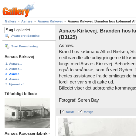
Gallery
Asnæs
Asnæs Kirkevej
Asnæs Kirkevej. Branden hos købmand Alfr
Asnæs Kirkevej. Branden hos k
Avanceret Søgning
(B3125)
Asnæs.
Start Fremvisning
Brand hos købmand Alfred Nielsen, Stor
Asnæs Kirkevej
nedbrændte alle udbygningerne til køb
langs med Asnæs Kirkevej. Beboelsen 
1. Asnæs...
2. Asnæs...
også to småhuse, som lå ved Gyden. De
3. Asnæs...
hentes assistance fra de omliggende 
4. Asnæs...
fordi, der var smidt aske ud.
5. Hjørnet af ...
Billedet viser det udbrændte kornmaga
Tilfældigt billede
Fotograf: Søren Bay
første
forrige
Asnæs Karosserifabrik -