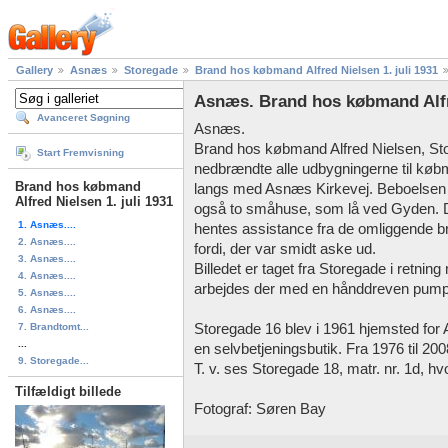
Gallery
Asnæs
Storegade
Brand hos købmand Alfred Nielsen 1. juli 1931
Asnæs. Brand hos købmand Alfred
Avanceret Søgning
Asnæs.
Brand hos købmand Alfred Nielsen, Stor
Start Fremvisning
nedbrændte alle udbygningerne til køb
Brand hos købmand
langs med Asnæs Kirkevej. Beboelsen 
Alfred Nielsen 1. juli 1931
også to småhuse, som lå ved Gyden. De
1. Asnæs....
hentes assistance fra de omliggende 
2. Asnæs....
fordi, der var smidt aske ud.
3. Asnæs....
Billedet er taget fra Storegade i retni
4. Asnæs....
arbejdes der med en hånddreven pumpe 
5. Asnæs....
6. Asnæs....
7. Brandtomt...
Storegade 16 blev i 1961 hjemsted for
...
en selvbetjeningsbutik. Fra 1976 til 20
9. Storegade...
T. v. ses Storegade 18, matr. nr. 1d, hv
Tilfældigt billede
Fotograf: Søren Bay