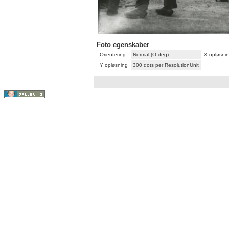
Foto egenskaber
Orientering
Normal (O deg)
X opløsni
Y opløsning
300 dots per ResolutionUnit