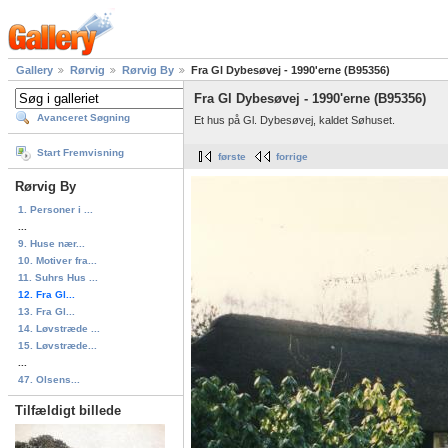
Gallery
Rørvig
Rørvig By
Fra Gl Dybesøvej - 1990'erne (B95356)
Fra Gl Dybesøvej - 1990'erne (B95356)
Avanceret Søgning
Et hus på Gl. Dybesøvej, kaldet Søhuset.
Start Fremvisning
første
forrige
Rørvig By
1. Personer i ...
...
9. Huse nær...
10. Motiver fra...
11. Suhrs Hus ...
12. Fra Gl...
13. Fra Gl...
14. Løvstræde ...
15. Løvstræde...
...
47. Olsens...
Tilfældigt billede