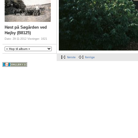
Høst på Søgården ved
Højby (B8125)
Dato: 29-11-2012
Visninger: 1621
første
forrige