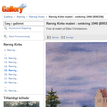
Gallery
Rørvig
Rørvig Kirke
Rørvig Kirke maleri - omkring 1940 (B95338)
Rørvig Kirke maleri - omkring 1940 (B953
Avanceret Søgning
Foto af maleri af Ebbe Christiansen.
Start Fremvisning
første
forrige
Rørvig Kirke
1. Rørvig...
...
12. Rørvig...
13. Rørvig...
14. Rørvig...
15. Rørvig...
16. Rørvig...
17. Rørvig...
18. Rørvig...
...
31. Rørvig...
Tilfældigt billede