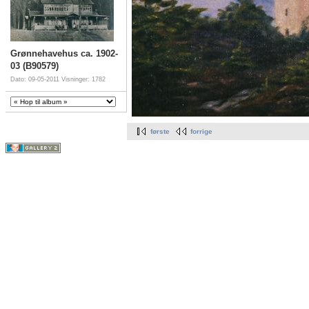
Grønnehavehus ca. 1902-
03 (B90579)
Dato: 09-05-2011
Visninger: 1782
første
forrige