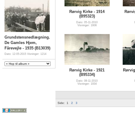
Rørvig Kirke - 1914
Rørvi
(B95323)
Dato: 05-11-2010
Visninger: 1606
Grundstensnedlægning.
De Gamles Hjem,
Fårevejle - 1935 (B13039)
Dato: 12-05-2015
Visninger: 1214
Rørvig Kirke - 1921
Rørvig
(B95334)
Dato: 08-11-2010
Visninger: 1934
Side:
1
2
3