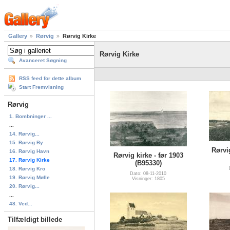
Gallery
Rørvig
Rørvig Kirke
Rørvig Kirke
Avanceret Søgning
RSS feed for dette album
Start Fremvisning
Rørvig
1. Bombninger ...
...
14. Rørvig...
15. Rørvig By
Rørvi
16. Rørvig Havn
Rørvig kirke - før 1903
17. Rørvig Kirke
(B95330)
18. Rørvig Kro
Dato: 08-11-2010
19. Rørvig Mølle
Visninger: 1805
20. Rørvig...
...
48. Ved...
Tilfældigt billede