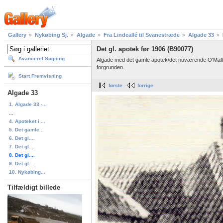
Gallery
Nykøbing Sj.
Algade
Fra Lindeallé til Svanestræde
Algade 33
Det gl. apotek før 1906 (B90077)
Avanceret Søgning
Algade med det gamle apotek/det nuværende O'Mallie
forgrunden.
Start Fremvisning
første
forrige
Algade 33
1. Algade 33 -...
...
4. Apoteket i ...
5. Det gamle...
6. Det gl....
7. Det gl....
8. Det gl....
9. Det gl....
10. Nykøbing...
Tilfældigt billede