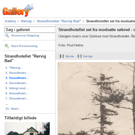
Gallery
Rørvig
Strandhotellet "Rørvig Bad"
Strandhotellet set fra modsatt
Strandhotellet set fra modsatte søbred - 
Avanceret Søgning
Udsigten tværs over Dybesø mod Strandhotellet. Åbe
Foto: Poul Helms
Start Fremvisning
Strandhotellet "Rørvig
første
forrige
Bad"
1. "Rørvig...
2. Strandhotel...
3. Strandhotel...
4. Strandhotel...
5. Udsigt mod ...
6. Strandhotel...
7. Strandhotel...
...
31. Hotel...
Tilfældigt billede