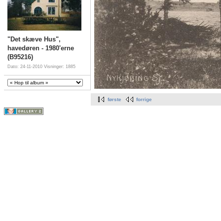
"Det skæve Hus",
havedøren - 1980'erne
(B95216)
Dato: 24-11-2010
Visninger: 1885
første
forrige