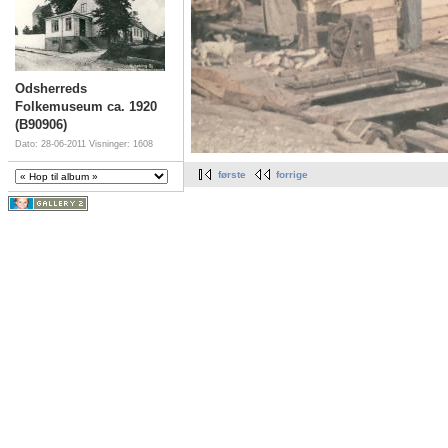
Odsherreds
Folkemuseum ca. 1920
(B90906)
Dato: 28-06-2011
Visninger: 1608
første
forrige