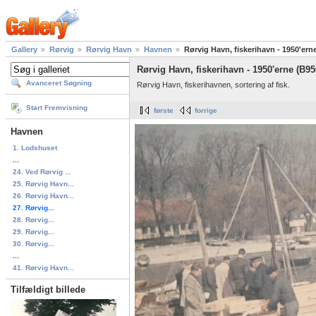
Gallery
Rørvig
Rørvig Havn
Havnen
Rørvig Havn, fiskerihavn - 1950'ern
Rørvig Havn, fiskerihavn - 1950'erne (B95
Avanceret Søgning
Rørvig Havn, fiskerihavnen, sortering af fisk.
Start Fremvisning
første
forrige
Havnen
1. Lodshuset
...
24. Ved Rørvig ...
25. Rørvig Havn...
26. Rørvig Havn...
27. Rørvig...
28. Rørvig...
29. Rørvig...
30. Rørvig...
...
41. Rørvig Havn...
Tilfældigt billede