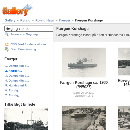
Gallery
Rørvig
Rørvig Havn
Færger
Færgen Korshage
Færgen Korshage
Avanceret Søgning
Færgen Korshage indsat på ruten til Hundested i 19
RSS feed for dette album
Start Fremvisning
Færger
1. Dampskibet ...
2. Færgen...
3. Dampskibet ...
Rørvig
4. Dampskibet ...
Færgen Korshage ca. 1930
193
5. Hundested-R...
(B95023)
6. Rørvig...
Dato: 29-09-2010
7. Rørvig,...
Visninger: 1772
Tilfældigt billede