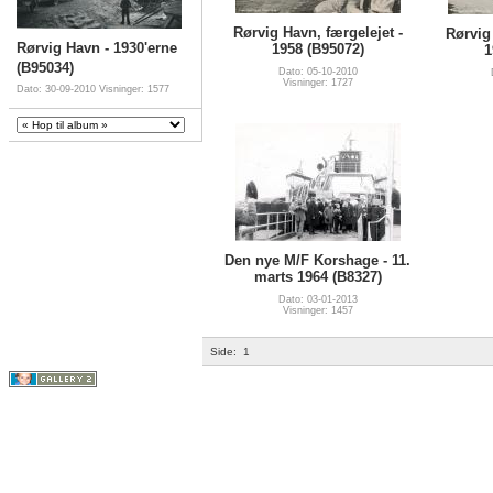
Rørvig Havn, færgelejet -
Rørvig 
Rørvig Havn - 1930'erne
1958 (B95072)
1
(B95034)
Dato: 05-10-2010
Visninger: 1727
Dato: 30-09-2010
Visninger: 1577
Den nye M/F Korshage - 11.
marts 1964 (B8327)
Dato: 03-01-2013
Visninger: 1457
Side:
1