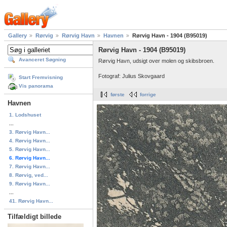
Gallery
Rørvig
Rørvig Havn
Havnen
Rørvig Havn - 1904 (B95019)
Rørvig Havn - 1904 (B95019)
Avanceret Søgning
Rørvig Havn, udsigt over molen og skibsbroen.
Fotograf: Julius Skovgaard
Start Fremvisning
Vis panorama
første
forrige
Havnen
1. Lodshuset
...
3. Rørvig Havn...
4. Rørvig Havn...
5. Rørvig Havn...
6. Rørvig Havn...
7. Rørvig Havn...
8. Rørvig, ved...
9. Rørvig Havn...
...
41. Rørvig Havn...
Tilfældigt billede